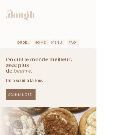
ORDER
HOME
MENU
FAQ
On cuit le monde meilleur,
avec plus
de
beurre.
Un
biscuit
à la fois.
COMMANDEZ