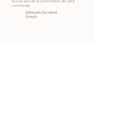
fournie lors de la confirmation de votre
commande.
@Biscuits Decadent
Dough