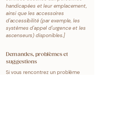
handicapées et leur emplacement,
ainsi que les accessoires
d'accessibilité (par exemple, les
systèmes d'appel d'urgence et les
ascenseurs) disponibles.]
Demandes, problèmes et
suggestions
Si vous rencontrez un problème
d'accessibilité sur le site ou si vous
avez besoin d'aide supplémentaire,
n'hésitez pas à nous contacter par
l'intermédiaire du coordinateur
d'accessibilité de l'organisation :
[Nom du coordonnateur de
l'accessibilité]
[Numéro de téléphone du